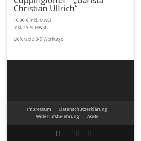
Cuppinglöffel – „Barista
Christian Ullrich“
16,90
€
inkl. MwSt.
inkl. 19 % MwSt.
Lieferzeit:
3-5 Werktage
Impressum
Datenschutzerklärung
Widerrufsbelehrung
AGBs