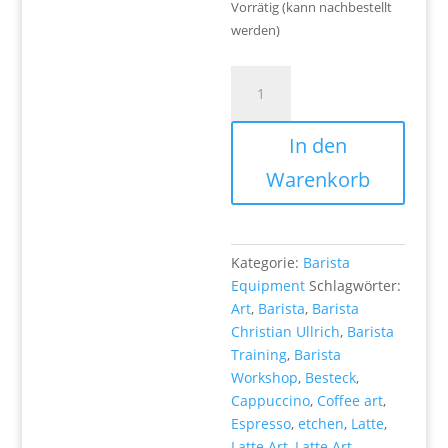
Vorrätig (kann nachbestellt
werden)
Latte
Art
Besteck
In den
-
"Barista
Warenkorb
Christian
Ullrich"
Menge
Kategorie:
Barista
Equipment
Schlagwörter:
Art
,
Barista
,
Barista
Christian Ullrich
,
Barista
Training
,
Barista
Workshop
,
Besteck
,
Cappuccino
,
Coffee art
,
Espresso
,
etchen
,
Latte
,
Latte Art
,
Latte Art