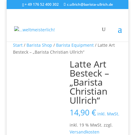
+ 49 176 52 400 302
c.ullrich@barista-ullrich.de
Start
/
Barista Shop
/
Barista Equipment
/ Latte Art
Besteck – „Barista Christian Ullrich“
Latte Art
Besteck –
„Barista
Christian
Ullrich“
14,90
€
inkl. MwSt.
inkl. 19 % MwSt.
zzgl.
Versandkosten