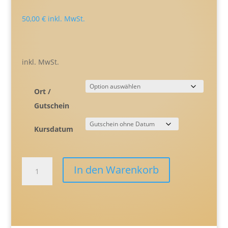
50,00
€
inkl. MwSt.
inkl. MwSt.
Ort /
Gutschein
Kursdatum
Kaffeeverkostungsreise
In den Warenkorb
–
Von
der
Kaffeepflanze
bis