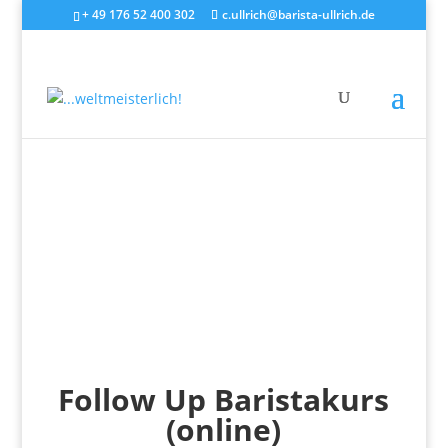
+ 49 176 52 400 302
c.ullrich@barista-ullrich.de
Follow Up Baristakurs
(online)